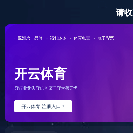
乐鱼官方版网站登录入口
乐鱼官方版网站登录入口-乐鱼LeYu(
国)
Met