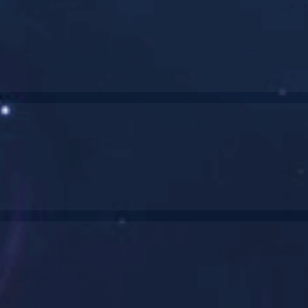
(DT)平台及解决方案
>
MetaTwins®数字孪生及工业大数据平台
用概述
产品架构
产品优势
客户价值
应用案例
应用概述
APPLICATION OVERVIEW
MetaTwins 数字孪生
基于数字孪生、人工智能、物联网和大数