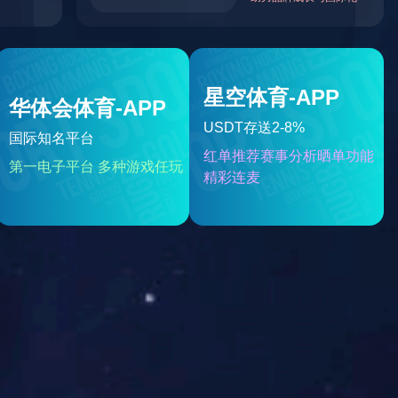
供更全面的决策支持，实现生产和管控最优化。方案基于用户体验的新
原实体工厂和生产线场景，将生产数据和工厂状态同步呈现，让用户对
捷地进行管理，增强用户的数据感知能力，为运营提供强有力的支持。
速地定位异常点，远程指导故障处理，实现资产的有效维护管理，大幅
eYu(中国) 对该平台在孪生体管理、3D场景与大屏应用、数据源管理等