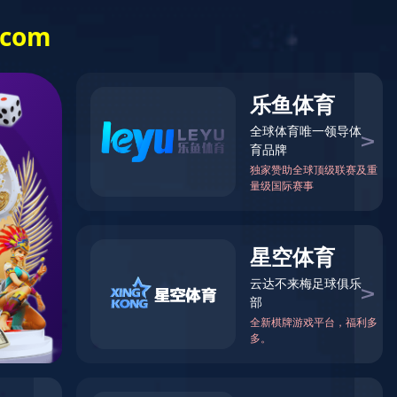
关于我
加入我
全国服务热线：400-808-5058
们
们
业大数据