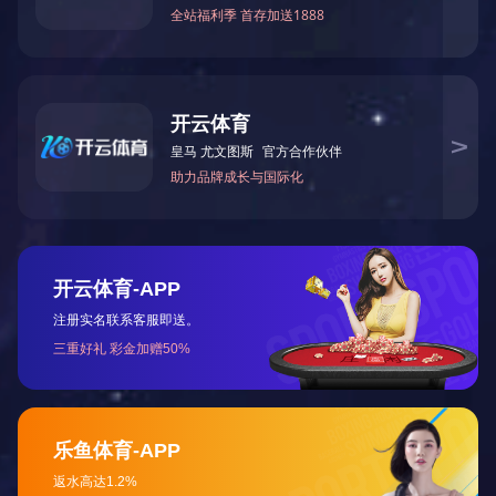
DT解决方案-无人驾驶运营
DT解决方案-无人驾驶运营