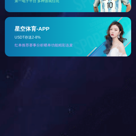
DT解决方案-智慧园区
DT解决方案-智慧园区