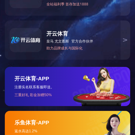
产品优势
PRODUCT ADVANTAGES
商业综合体
• 统一采购:降低采购成本
• 资源整合:降低运营成本
• 高效管理:售前、售后统-监控和管理
园区/街道
• 实现数字化管理
• 提升工作运营效率