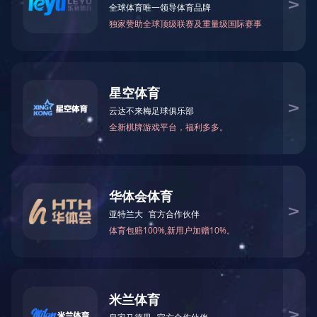
应用概述
APPLICATION OVERVIEW
MetaTwins®低空经济智慧运管平台
2024年全国两会，“低空经济”首次被写入政府工作报告并将作为新兴产业和未来产业打造新增长引
擎，乐鱼官方版网站登录入口-乐鱼LeYu(中国) 成功研发出数字孪生无人机运管平台，广泛应用于
应急保障、公安警务、智慧景区、智慧乡村等多个领域，加速布局“天空之城”，实现了从地面交通
到低空领域的技术应用飞跃，构建低空经济领域新质生产力。