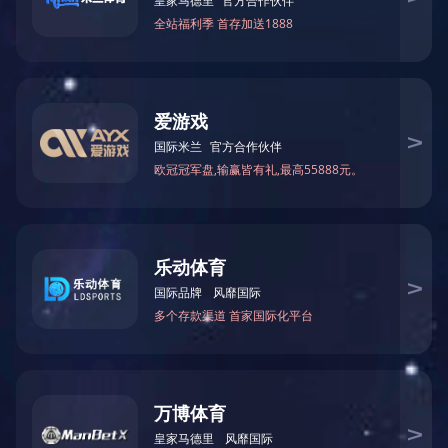
乐鱼官方版网站登录入口
COMPANY CULUTURE
企业使命
Corporate mission