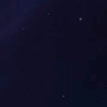
在线留言
ONLINE MESSAGE