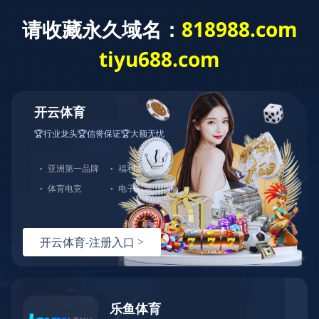
乐鱼官方版网站登录入口
关于我们
ABOUT US
当前位置：
乐鱼官方版网站登录入口-乐鱼LeYu(中国)
>
关于我们
>
荣誉资质
>
企业荣誉
网思简介
COMPANY PROFILE