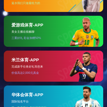
企业价值观
Corporate values
企业经营宗旨
Business purpose
荣誉资质
HONOR AND QUALIFICATION