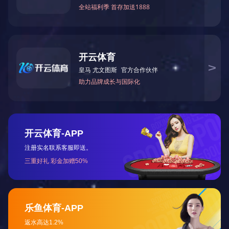
企业愿景
Enterprise vision
企业精神
Enterprise spirit