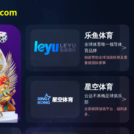
关于我
加入我
全国服务热线：400-808-5058
们
们