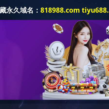
中
乐鱼官方版网站登录入
产品与解决方
服务体
口
案
系
术体系